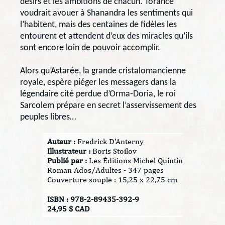
désirs et les ambitions de chacun. Torance
voudrait avouer à Shanandra les sentiments qui
l’habitent, mais des centaines de fidèles les
entourent et attendent d’eux des miracles qu’ils
sont encore loin de pouvoir accomplir.
Alors qu’Astarée, la grande cristalomancienne
royale, espère piéger les messagers dans la
légendaire cité perdue d’Orma-Doria, le roi
Sarcolem prépare en secret l’asservissement des
peuples libres…
Auteur :
Fredrick D'Anterny
Illustrateur :
Boris Stoilov
Publié par :
Les Éditions Michel Quintin
Roman Ados/Adultes - 347 pages
Couverture souple : 15,25 x 22,75 cm
ISBN : 978-2-89435-392-9
24,95 $ CAD